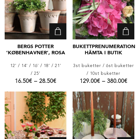
BERGS POTTER
BUKETTPRENUMERATION
’KØBENHAVNER’, ROSA
HÄMTA I BUTIK
12'
/ 14'
/ 16'
/ 18'
/ 21'
3st buketter
/ 6st buketter
/ 25'
/ 10st buketter
16.50
€
–
28.50
€
129.00
€
–
380.00
€