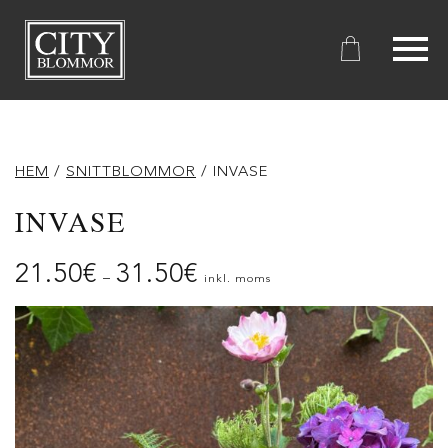
City
Blommor
HEM
/
SNITTBLOMMOR
/ INVASE
INVASE
21.50
€
31.50
€
–
inkl. moms