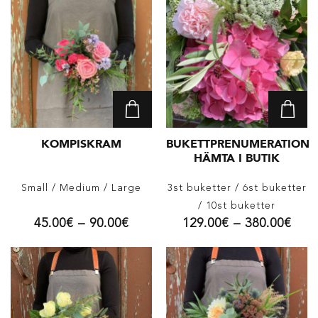
KOMPISKRAM
BUKETTPRENUMERATION
HÄMTA I BUTIK
Small
/ Medium
/ Large
3st buketter
/ 6st buketter
/ 10st buketter
45.00
€
–
90.00
€
129.00
€
–
380.00
€