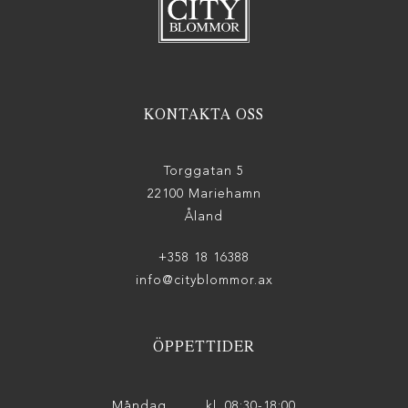
KONTAKTA OSS
Torggatan 5
22100 Mariehamn
Åland
+358 18 16388
info@cityblommor.ax
ÖPPETTIDER
Måndag
kl. 08:30-18:00