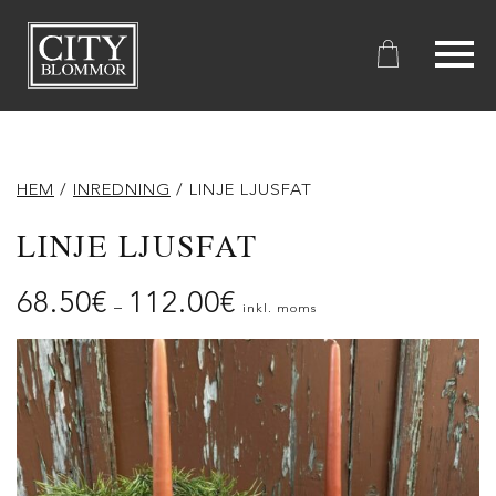
City
Blommor
HEM
/
INREDNING
/ LINJE LJUSFAT
LINJE LJUSFAT
68.50
€
112.00
€
–
inkl. moms