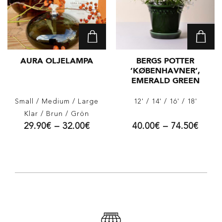
AURA OLJELAMPA
BERGS POTTER
’KØBENHAVNER’,
EMERALD GREEN
Small
/ Medium
/ Large
12'
/ 14'
/ 16'
/ 18'
Klar
/ Brun
/ Grön
29.90
€
–
32.00
€
40.00
€
–
74.50
€