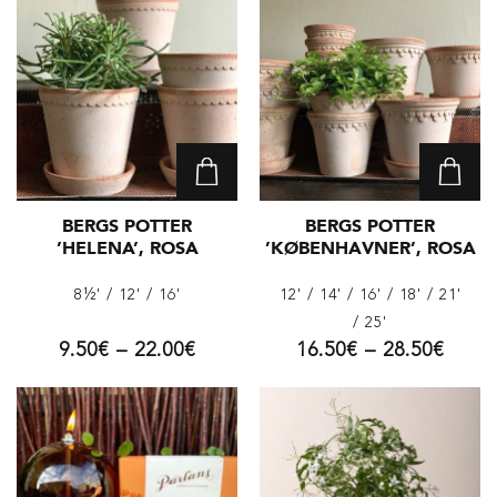
BERGS POTTER
BERGS POTTER
’HELENA’, ROSA
’KØBENHAVNER’, ROSA
8½'
/ 12'
/ 16'
12'
/ 14'
/ 16'
/ 18'
/ 21'
/ 25'
9.50
€
–
22.00
€
16.50
€
–
28.50
€