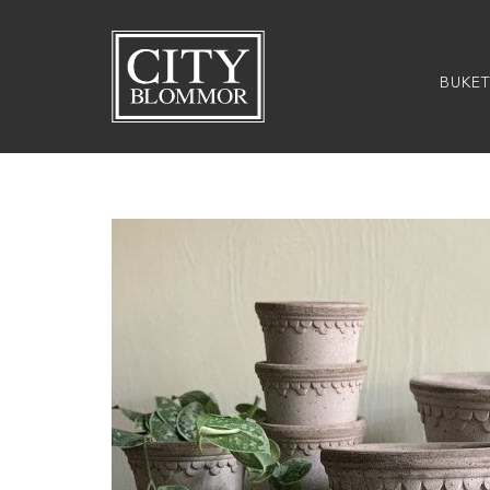
City
Blommor
BUKET