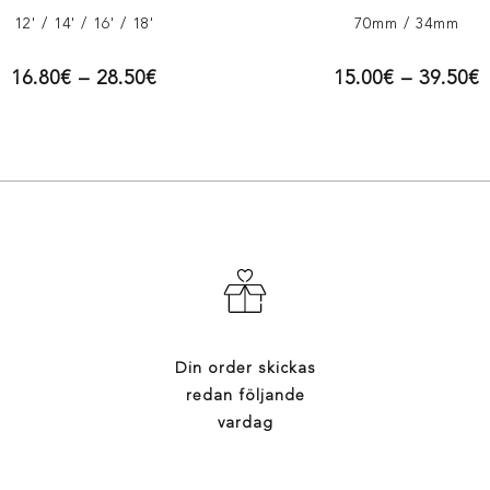
12'
/ 14'
/ 16'
/ 18'
70mm
/ 34mm
16.80
€
–
28.50
€
15.00
€
–
39.50
€
Din order skickas
redan följande
vardag