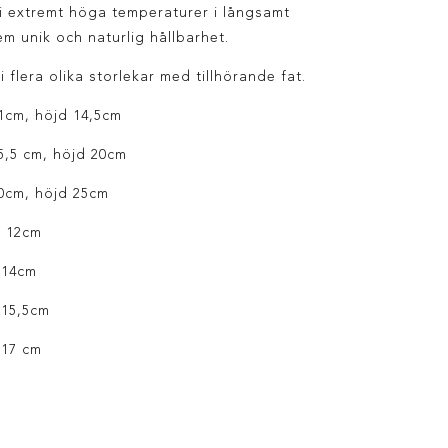
 i extremt höga temperaturer i långsamt
m unik och naturlig hållbarhet.
flera olika storlekar med tillhörande fat.
1cm, höjd 14,5cm
5,5 cm, höjd 20cm
0cm, höjd 25cm
d 12cm
 14cm
 15,5cm
 17 cm