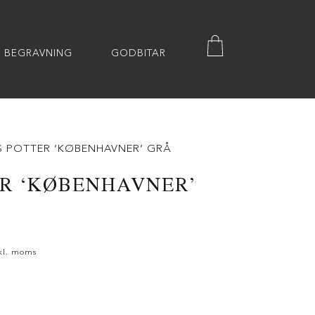
BEGRAVNING
GODBITAR
S POTTER ‘KØBENHAVNER’ GRÅ
ER ‘KØBENHAVNER’
kl. moms