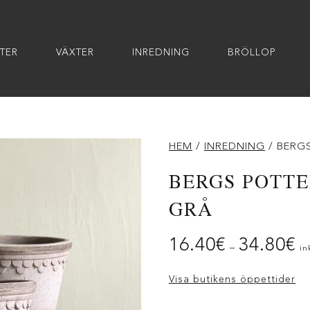
TER
VÄXTER
INREDNING
BRÖLLOP
HEM
/
INREDNING
/ BERG
BERGS POTT
GRÅ
16.40
€
34.80
€
–
in
Visa butikens öppettider