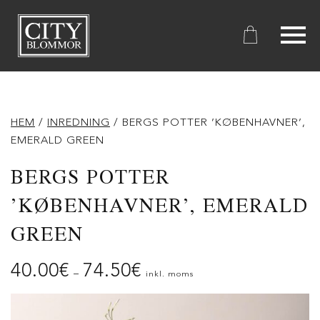
City
Blommor
HEM
/
INREDNING
/ BERGS POTTER ’KØBENHAVNER’,
EMERALD GREEN
BERGS POTTER
’KØBENHAVNER’, EMERALD
GREEN
40.00
€
74.50
€
–
inkl. moms