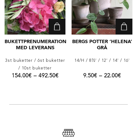
BUKETTPRENUMERATION
BERGS POTTER ‘HELENA’
MED LEVERANS
GRÅ
3st buketter
/ 6st buketter
14/H
/ 8½'
/ 12'
/ 14'
/ 16'
/ 10st buketter
154.00
€
–
492.50
€
9.50
€
–
22.00
€