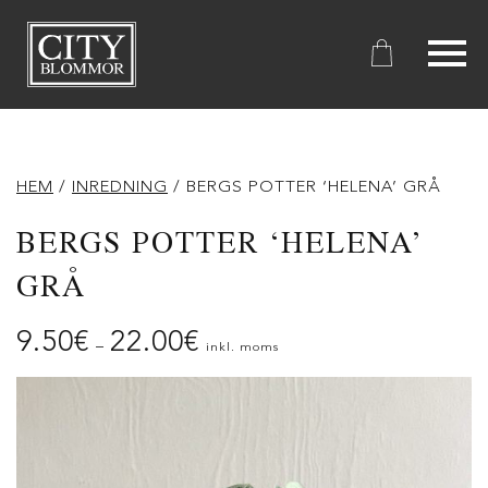
City
Blommor
HEM
/
INREDNING
/ BERGS POTTER ‘HELENA’ GRÅ
BERGS POTTER ‘HELENA’
GRÅ
9.50
€
22.00
€
–
inkl. moms