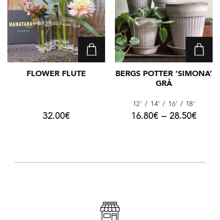
FLOWER FLUTE
BERGS POTTER ‘SIMONA’
GRÅ
12'
/ 14'
/ 16'
/ 18'
32.00
€
16.80
€
–
28.50
€