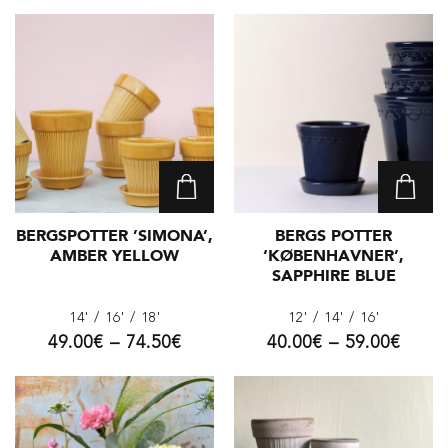
BERGSPOTTER ’SIMONA’,
BERGS POTTER
AMBER YELLOW
‘KØBENHAVNER’,
SAPPHIRE BLUE
14'
/ 16'
/ 18'
12'
/ 14'
/ 16'
49.00
€
–
74.50
€
40.00
€
–
59.00
€