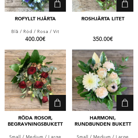
ROFYLLT HJÄRTA
ROSHJÄRTA LITET
Blå
/ Röd
/ Rosa
/ Vit
400.00
€
350.00
€
RÖDA ROSOR,
HARMONI,
BEGRAVNINGSBUKETT
RUNDBUNDEN BUKETT
Small
/ Medium
/ Large
Small
/ Medium
/ Large