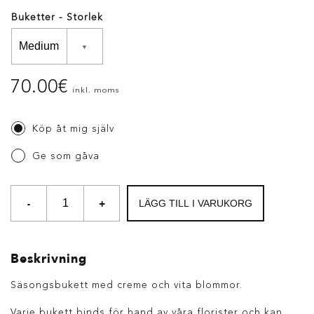
Buketter - Storlek
70.00
€
inkl. moms
Köp åt mig själv
Ge som gåva
-
+
LÄGG TILL I VARUKORG
Beskrivning
Säsongsbukett med creme och vita blommor.
Varje bukett binds för hand av våra florister och kan